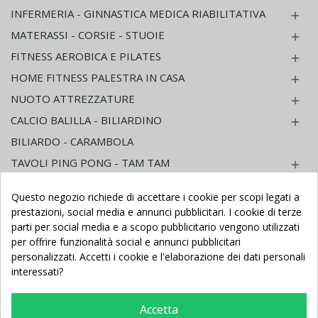
INFERMERIA - GINNASTICA MEDICA RIABILITATIVA

MATERASSI - CORSIE - STUOIE

FITNESS AEROBICA E PILATES

HOME FITNESS PALESTRA IN CASA

NUOTO ATTREZZATURE

CALCIO BALILLA - BILIARDINO

BILIARDO - CARAMBOLA
TAVOLI PING PONG - TAM TAM

PROTEZIONI ANTINFORTUNISTICHE PER INTERNO

Questo negozio richiede di accettare i cookie per scopi legati a
PROTEZIONI ANTINFORTUNISTICHE PER ESTERNO

prestazioni, social media e annunci pubblicitari. I cookie di terze
GIOCHI ASILO NIDO - SCUOLA INFANZIA
parti per social media e a scopo pubblicitario vengono utilizzati

per offrire funzionalità social e annunci pubblicitari
ARREDO ASILO NIDO - SCUOLA INFANZIA

personalizzati. Accetti i cookie e l'elaborazione dei dati personali
TRIBUNE IMPIANTI SPORTIVI
interessati?
Tags
Accetta