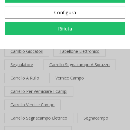
Pilates
Reformer
Carrello Segnacampo
Configura
Verniciare I Campi
Carrello Da Verniciare I Campi
Rifiuta
Protezioni Su Misura
Sostituzione
Cambio Giocatori
Tabellone Elettronico
Segnalatore
Carrello Segnacampo A Spruzzo
Carrello A Rullo
Vernice Campo
Carrello Per Verniciare I Campi
Carrello Vernice Campo
Carrello Segnacampo Elettrico
Segnacampo