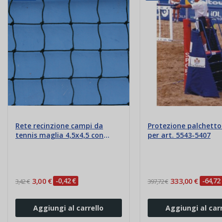
Rete recinzione campi da
Protezione palchetto
tennis maglia 4,5x4,5 con
per art. 5543-5407
nodo
3,00 €
-0,42 €
333,00 €
-64,72
3,42 €
397,72 €
Aggiungi al carrello
Aggiungi al carr