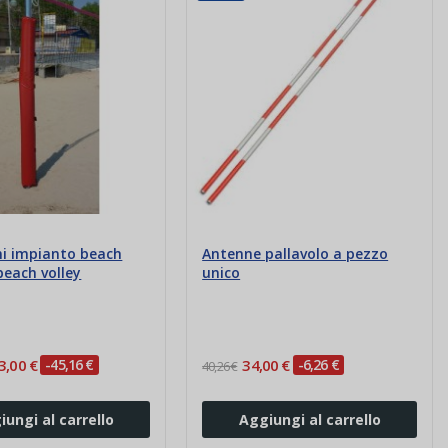
ni impianto beach
Antenne pallavolo a pezzo
beach volley
unico
3,00 €
-45,16 €
34,00 €
-6,26 €
40,26 €
iungi al carrello
Aggiungi al carrello