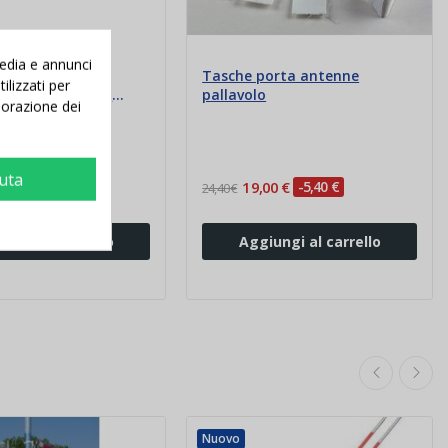
media e annunci
n fibra per rete
Tasche porta antenne
ilizzati per
 smontabile in 2
pallavolo
aborazione dei
iuta
00 €
-11,56 €
19,00 €
-5,40 €
24,40 €
iungi al carrello
Aggiungi al carrello
Nuovo