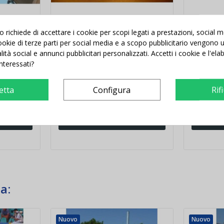
richiede di accettare i cookie per scopi legati a prestazioni, social 
falli
Nastro colorato adesivo
Antenne i
 cookie di terze parti per social media e a scopo pubblicitario vengono ut
segnacampo
pallavolo
alità social e annunci pubblicitari personalizzati. Accetti i cookie e l'el
pezzi
interessati?
etta
Configura
Rif
38,00 €
-10,80 €
47,
48,80 €
58,56 €
ello
Aggiungi al carrello
Agg
a:
Nuovo
Nuovo