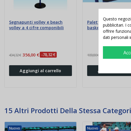
Questo negozio 
Segnapunti volley e beach
Palette segnalazione 
pubblicitari. I
volley a 4 cifre componibili
basket
offrire funzion
dati personali 
Acc
356,00 €
-78,32 €
88,00 €
-21,80 €
434,32 €
109,80 €
Aggiungi al carrello
Aggiungi al carr
15 Altri Prodotti Della Stessa Categori
Nuovo
Nuovo