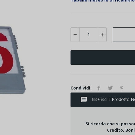
Condividi
message
Inserisci Il Prodotto N
Si ricorda che si poss
Credito, Boni