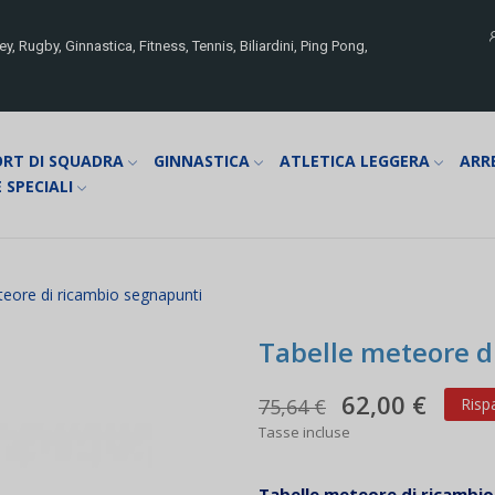
y, Rugby, Ginnastica, Fitness, Tennis, Biliardini, Ping Pong,
ORT DI SQUADRA
GINNASTICA
ATLETICA LEGGERA
ARR
 SPECIALI
teore di ricambio segnapunti
Tabelle meteore d
62,00 €
75,64 €
Risp
Tasse incluse
Tabelle meteore di ricambi