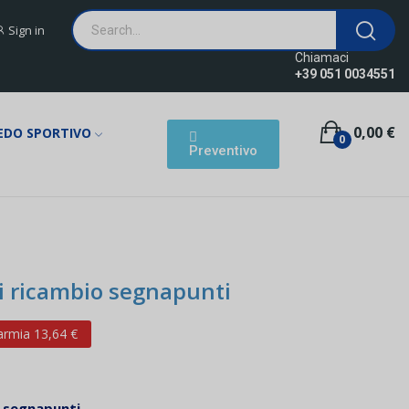
Sign in
Chiamaci
+39 051 0034551
0,00 €
EDO SPORTIVO
0
Preventivo
i ricambio segnapunti
armia 13,64 €
o segnapunti