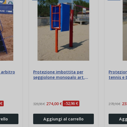
 arbitro
Protezione imbottita per
Protezio
seggiolone monopalo art.
tennis e 
5545
 €
274,00 €
-52,96 €
23
326,96 €
278,16 €
ello
Aggiungi al carrello
Agg