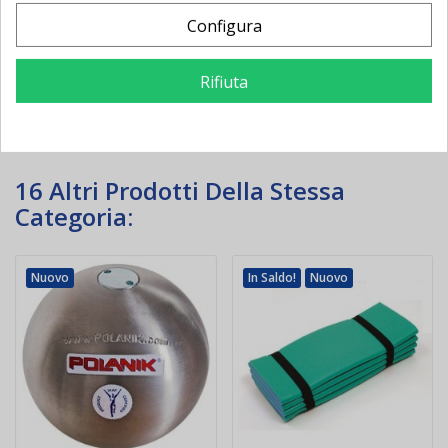
148,00 €
-33,78 €
58,00 €
-17,64 €
181,78 €
75,64 €
Configura
Aggiungi al
Aggiungi al
Rifiuta
carrello
carrello
16 Altri Prodotti Della Stessa
Categoria:
Nuovo
In Saldo!
Nuovo