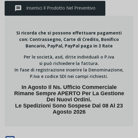
message
Inserisci Il Prodotto Nel Preventivo
Si ricorda che si possono effettuare pagamenti
con: Contrassegno, Carte di Credito, Bonifico
Bancario, PayPal, PayPal paga in 3 Rate
Per le società, asd, ditte individuali o P.iva
si può richiedere la fattura.
In fase di registrazione inserire la Denominazione,
P.Iva e codice SDI nei campi richiesti.
In Agosto Il Ns. Ufficio Commerciale
Rimane Sempre APERTO Per La Gestione
Dei Nuovi Ordini.
Le Spedizioni Sono Sospese Dal 08 Al 23
Agosto 2026