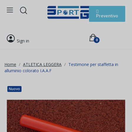
Preventivo
0
Sign in
Home
ATLETICA LEGGERA
Testimone per staffetta in
alluminio colorato I.A.A.F
Nuovo