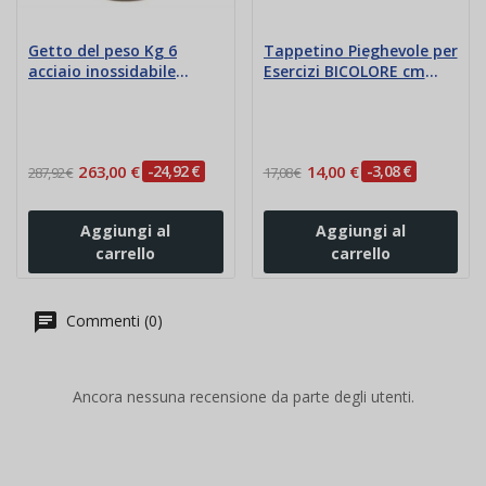
Getto del peso Kg 6
Tappetino Pieghevole per
acciaio inossidabile
Esercizi BICOLORE cm
Polanik - mm 110
180x55x1,2
263,00 €
-24,92 €
14,00 €
-3,08 €
287,92 €
17,08 €
Aggiungi al
Aggiungi al
carrello
carrello
Commenti (0)
Ancora nessuna recensione da parte degli utenti.