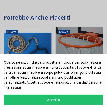
Potrebbe Anche Piacerti
Nuovo
Nuovo
Questo negozio richiede di accettare i cookie per scopi legati a
prestazioni, social media e annunci pubblicitari. I cookie di terze
parti per social media e a scopo pubblicitario vengono utilizzati
per offrire funzionalità social e annunci pubblicitari
personalizzati. Accetti i cookie e l'elaborazione dei dati personali
Cintura con elastico per
Canestro Basket in
interessati?
corsa trattenuta
acciaio ultra resistente
Accetta