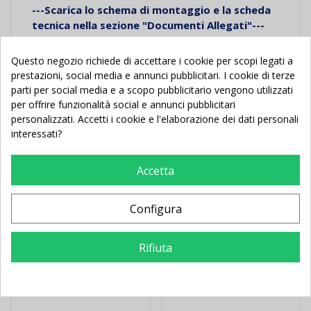
---Scarica lo schema di montaggio e la scheda
tecnica nella sezione "Documenti Allegati"---
Questo negozio richiede di accettare i cookie per scopi legati a
prestazioni, social media e annunci pubblicitari. I cookie di terze
parti per social media e a scopo pubblicitario vengono utilizzati
per offrire funzionalità social e annunci pubblicitari
Potrebbe Anche Piacerti
personalizzati. Accetti i cookie e l'elaborazione dei dati personali
interessati?
Nuovo
In Saldo!
Nuovo
Accetta
Configura
Rifiuta