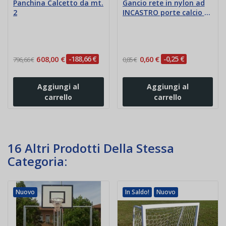
Panchina Calcetto da mt.
Gancio rete in nylon ad
2
INCASTRO porte calcio e
calcetto
608,00 €
-188,66 €
0,60 €
-0,25 €
796,66 €
0,85 €
Aggiungi al
Aggiungi al
carrello
carrello
16 Altri Prodotti Della Stessa
Categoria:
Nuovo
In Saldo!
Nuovo