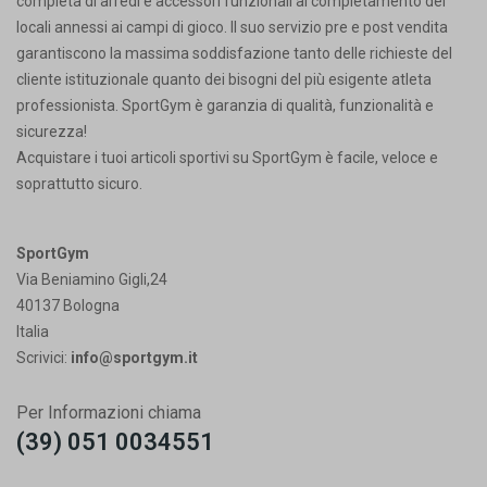
completa di arredi e accessori funzionali al completamento dei
locali annessi ai campi di gioco. Il suo servizio pre e post vendita
garantiscono la massima soddisfazione tanto delle richieste del
cliente istituzionale quanto dei bisogni del più esigente atleta
professionista. SportGym è garanzia di qualità, funzionalità e
sicurezza!
Acquistare i tuoi articoli sportivi su SportGym è facile, veloce e
soprattutto sicuro.
SportGym
Via Beniamino Gigli,24
40137 Bologna
Italia
Scrivici:
info@sportgym.it
Per Informazioni chiama
(39) 051 0034551