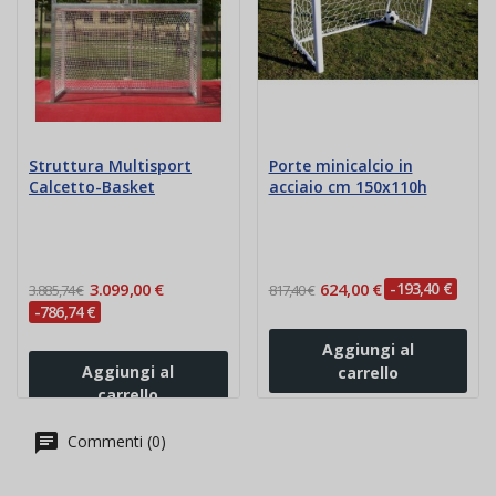
Struttura Multisport
Porte minicalcio in
Calcetto-Basket
acciaio cm 150x110h
3.099,00 €
624,00 €
-193,40 €
3.885,74 €
817,40 €
-786,74 €
Aggiungi al
Aggiungi al
carrello
carrello
Commenti (0)