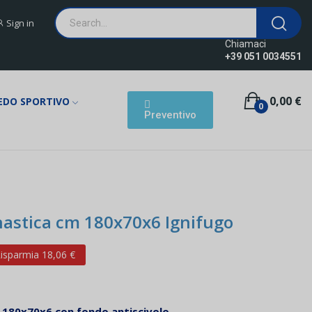
Sign in
Chiamaci
+39 051 0034551
0,00 €
EDO SPORTIVO
0
Preventivo
astica cm 180x70x6 Ignifugo
isparmia 18,06 €
 180x70x6 con fondo antiscivolo.