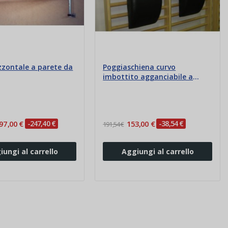
zzontale a parete da
Poggiaschiena curvo
imbottito agganciabile a
spalliera
97,00 €
-247,40 €
153,00 €
-38,54 €
191,54 €
iungi al carrello
Aggiungi al carrello