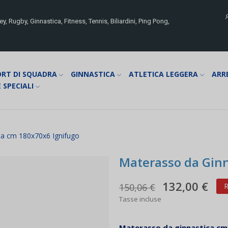
y, Rugby, Ginnastica, Fitness, Tennis, Biliardini, Ping Pong,
ORT DI SQUADRA
GINNASTICA
ATLETICA LEGGERA
ARR
 SPECIALI
ca cm 180x70x6 Ignifugo
Materasso da Ginn
132,00 €
150,06 €
R
Tasse incluse
Materasso da
ginnastica cm