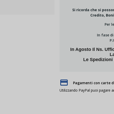
Si ricorda che si poss
Credito, Boni
Per l
In fase d
P.
In Agosto Il Ns. U
L
Le Spedizioni
Pagamenti con carte di
Utilizzando PayPal puoi pagare 