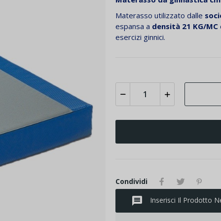
Materasso utilizzato dalle
soci
espansa a
densità 21 KG/MC
esercizi ginnici.
Condividi
message
Inserisci Il Prodotto N