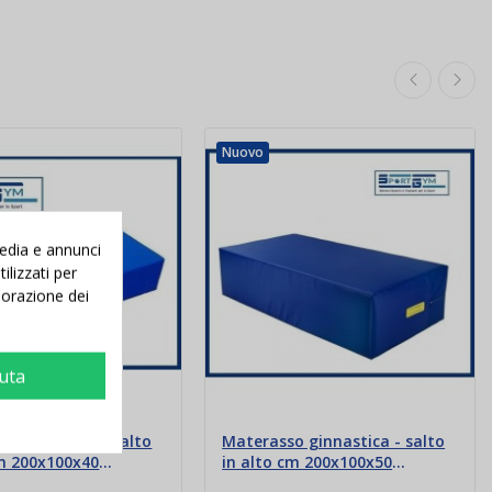
Nuovo
media e annunci
ilizzati per
aborazione dei
iuta
o ginnastica - salto
Materasso ginnastica - salto
cm 200x100x40
in alto cm 200x100x50
Ignifugo