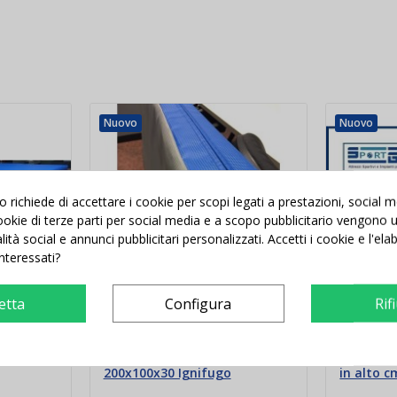
Nuovo
Nuovo
richiede di accettare i cookie per scopi legati a prestazioni, social 
 cookie di terze parti per social media e a scopo pubblicitario vengono ut
alità social e annunci pubblicitari personalizzati. Accetti i cookie e l'el
interessati?
etta
Configura
Rif
tica cm
Materasso da ginnastica cm
Materass
200x100x30 Ignifugo
in alto 
Ignifugo