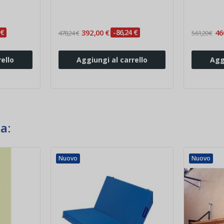
 €
392,00 €
-86,24 €
46
478,24 €
561,20 €
ello
Aggiungi al carrello
Agg
a:
Nuovo
Nuovo