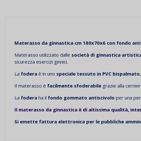
Materasso da
ginnastica cm 180x70x6 con fondo anti
Materasso utilizzato dalle
società di ginnastica artistic
sicurezza esercizi ginnici.
La
fodera
è in uno
speciale tessuto in PVC bispalmato
Il
materasso è
facilmente sfoderabile
grazie alla
cernier
La
fodera
ha il
fondo gommato antiscivolo
per una perf
Il
materasso da ginnastica è di altissima qualità, int
Si emette fattura elettronica per le pubbliche ammini