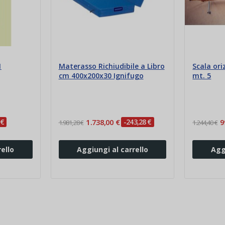
1
Materasso Richiudibile a Libro
Scala ori
cm 400x200x30 Ignifugo
mt. 5
 €
1.738,00 €
-243,28 €
9
1.981,28 €
1.244,40 €
ello
Aggiungi al carrello
Agg