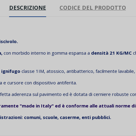
DESCRIZIONE
CODICE DEL PRODOTTO
scivolo.
a,
con morbido interno in gomma espansa a
densità 21 KG/MC
c
,
ignifugo
classe 1IM, atossico, antibatterico, facilmente lavabile, 
a e cursore con dispositivo antiferita.
etta aderenza sul pavimento ed è dotata di cerniere robuste con c
eramente "made in Italy" ed è conforme alle attuali norme di
strazioni: comuni, scuole, caserme, enti pubblici.