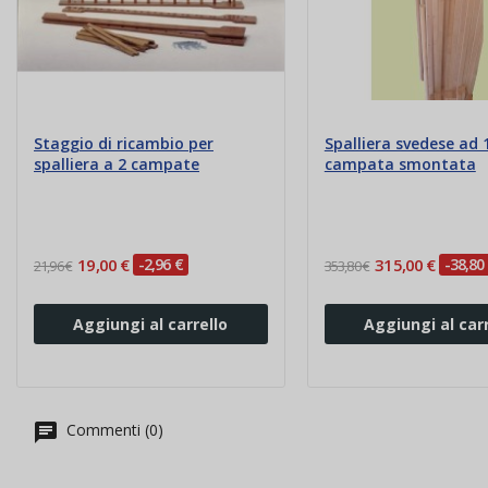
Staggio di ricambio per
Spalliera svedese ad 
spalliera a 2 campate
campata smontata
19,00 €
-2,96 €
315,00 €
-38,80
21,96 €
353,80 €
Aggiungi al carrello
Aggiungi al carr
Commenti (0)