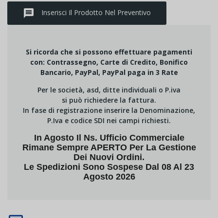
message
Inserisci Il Prodotto Nel Preventivo
Si ricorda che si possono effettuare pagamenti
con: Contrassegno, Carte di Credito, Bonifico
Bancario, PayPal, PayPal paga in 3 Rate
Per le società, asd, ditte individuali o P.iva
si può richiedere la fattura.
In fase di registrazione inserire la Denominazione,
P.Iva e codice SDI nei campi richiesti.
In Agosto Il Ns. Ufficio Commerciale
Rimane Sempre APERTO Per La Gestione
Dei Nuovi Ordini.
Le Spedizioni Sono Sospese Dal 08 Al 23
Agosto 2026