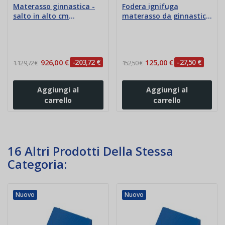
Materasso ginnastica -
Fodera ignifuga
salto in alto cm
materasso da ginnastica
200x200x50 Ignifugo
cm 200x100x5
926,00 €
-203,72 €
125,00 €
-27,50 €
1.129,72 €
152,50 €
Aggiungi al
Aggiungi al
carrello
carrello
16 Altri Prodotti Della Stessa
Categoria:
Nuovo
Nuovo