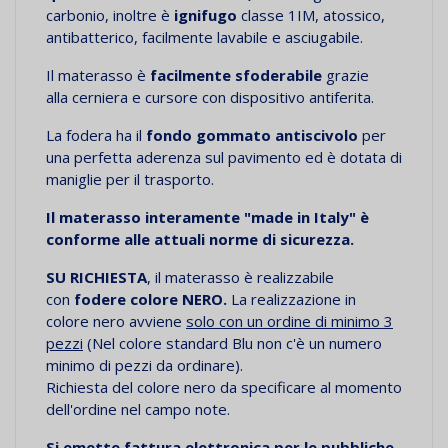
carbonio, inoltre è
ignifugo
classe 1IM, atossico,
antibatterico, facilmente lavabile e asciugabile.
Il materasso è
facilmente sfoderabile
grazie
alla
cerniera e cursore con dispositivo antiferita.
La fodera ha il
fondo gommato antiscivolo
per
una perfetta aderenza sul pavimento ed è dotata di
maniglie per il trasporto.
Il materasso
interamente "made in Italy" è
conforme alle attuali norme di sicurezza.
SU RICHIESTA
, il materasso è realizzabile
con
fodere colore NERO.
La realizzazione in
colore nero avviene
solo con un ordine di minimo 3
pezzi
(Nel colore standard Blu non c'è un numero
minimo di pezzi da ordinare).
Richiesta del colore nero da specificare al momento
dell'ordine nel campo note.
Si emette fattura elettronica per le pubbliche