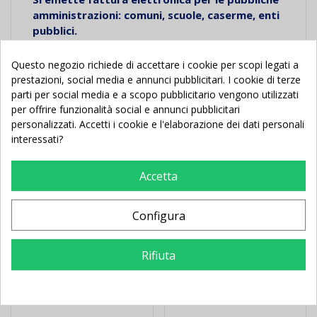
amministrazioni: comuni, scuole, caserme, enti
pubblici.
Questo negozio richiede di accettare i cookie per scopi legati a
prestazioni, social media e annunci pubblicitari. I cookie di terze
parti per social media e a scopo pubblicitario vengono utilizzati
per offrire funzionalità social e annunci pubblicitari
personalizzati. Accetti i cookie e l'elaborazione dei dati personali
Potrebbe Anche Piacerti
interessati?
Nuovo
Nuovo
Accetta
Configura
Rifiuta