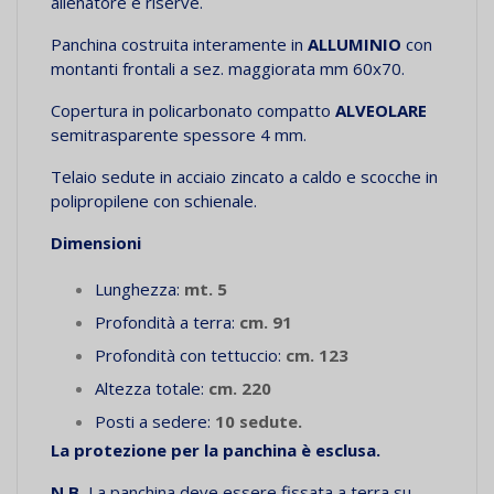
allenatore e riserve.
Panchina
costruita interamente in
ALLUMINIO
con
montanti frontali a sez. maggiorata mm 60x70
.
Copertura in policarbonato compatto
ALVEOLARE
semitrasparente spessore 4 mm.
Telaio sedute in acciaio zincato a caldo e scocche in
polipropilene con schienale.
Dimensioni
Lunghezza:
mt. 5
Profondità a terra:
cm. 91
Profondità con tettuccio:
cm. 123
Altezza totale:
cm. 220
Posti a sedere:
10 sedute.
La protezione per la panchina è esclusa.
N.B.
La panchina deve essere fissata a terra su