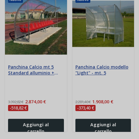
Panchina Calcio mt 5
Panchina Calcio modello
Standard alluminio +
"Light" - mt. 5
trasparente
2.874,00 €
1.908,00 €
3.392,82 €
2.281,40 €
-518,82 €
-373,40 €
Aggiungi al
Aggiungi al
carrello
carrello