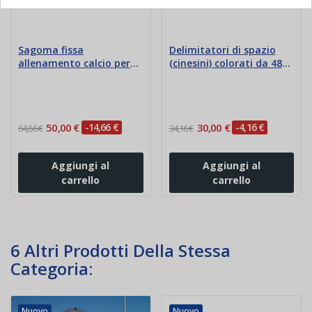
Sagoma fissa
Delimitatori di spazio
allenamento calcio per
(cinesini) colorati da 48
barriera e slalom
pezzi
50,00 €
-14,66 €
30,00 €
-4,16 €
64,66 €
34,16 €
Aggiungi al
Aggiungi al
carrello
carrello
6 Altri Prodotti Della Stessa
Categoria:
Nuovo
Nuovo