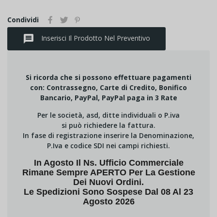
Condividi
message
Inserisci Il Prodotto Nel Preventivo
Si ricorda che si possono effettuare pagamenti
con: Contrassegno, Carte di Credito, Bonifico
Bancario, PayPal, PayPal paga in 3 Rate
Per le società, asd, ditte individuali o P.iva
si può richiedere la fattura.
In fase di registrazione inserire la Denominazione,
P.Iva e codice SDI nei campi richiesti.
In Agosto Il Ns. Ufficio Commerciale
Rimane Sempre APERTO Per La Gestione
Dei Nuovi Ordini.
Le Spedizioni Sono Sospese Dal 08 Al 23
Agosto 2026