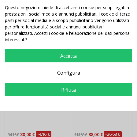
Questo negozio richiede di accettare i cookie per scopi legati a
Potrebbe Anche Piacerti
prestazioni, social media e annunci pubblicitari. I cookie di terze
parti per social media e a scopo pubblicitario vengono utilizzati
per offrire funzionalità social e annunci pubblicitari
personalizzati. Accetti i cookie e l'elaborazione dei dati personali
Nuovo
In Saldo!
Nuovo
interessati?
Accetta
Configura
Rifiuta
Delimitatori di spazio
Pali calcio d'angolo fissi
(cinesini) colorati da 48
set da 4
pezzi
30,00 €
-4,16 €
88,00 €
-26,68 €
34,16 €
114,68 €