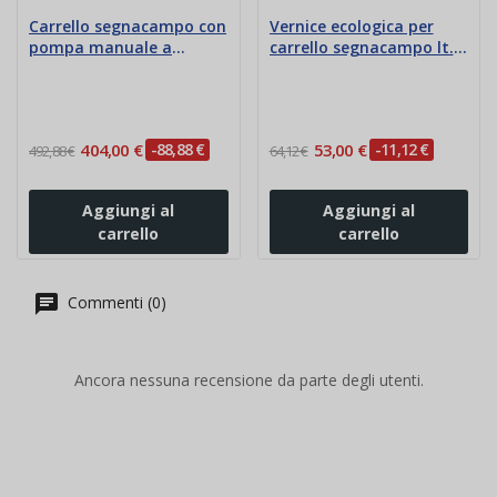
Carrello segnacampo con
Vernice ecologica per
pompa manuale a
carrello segnacampo lt.
vernice ecologica
15 - kg.18
404,00 €
-88,88 €
53,00 €
-11,12 €
492,88 €
64,12 €
Aggiungi al
Aggiungi al
carrello
carrello
Commenti (0)
Ancora nessuna recensione da parte degli utenti.