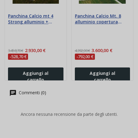
Panchina Calcio mt 4
Panchina Calcio Mt. 8
Strong alluminio +
alluminio copertura
trasparente
alveolare
2.930,00 €
3.600,00 €
3.458,70 €
4.392,00 €
-528,70 €
-792,00 €
Aggiungi al
Aggiungi al
carrello
carrello
Commenti (0)
Ancora nessuna recensione da parte degli utenti.