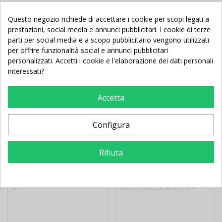
Questo negozio richiede di accettare i cookie per scopi legati a
prestazioni, social media e annunci pubblicitari. I cookie di terze
Potrebbe Anche Piacerti
parti per social media e a scopo pubblicitario vengono utilizzati
per offrire funzionalità social e annunci pubblicitari
personalizzati. Accetti i cookie e l'elaborazione dei dati personali
Nuovo
In Saldo!
Nuovo
interessati?
Accetta
Configura
Rifiuta
Panchina Calcetto da mt.
Coppia Porte da calcio
2
mt. 4x2 in alluminio
trasportabili