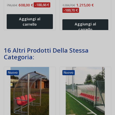
608,00 €
-188,66 €
1.215,00 €
796,66 €
1.384,70 €
-169,70 €
Aggiungi al
Aggiungi al
carrello
carrello
16 Altri Prodotti Della Stessa
Categoria:
Nuovo
Nuovo