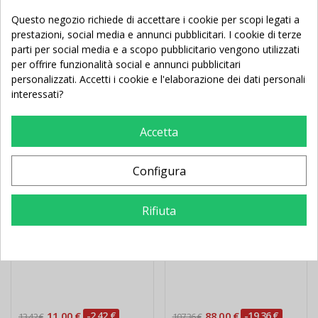
Questo negozio richiede di accettare i cookie per scopi legati a
Potrebbe Anche Piacerti
prestazioni, social media e annunci pubblicitari. I cookie di terze
parti per social media e a scopo pubblicitario vengono utilizzati
per offrire funzionalità social e annunci pubblicitari
personalizzati. Accetti i cookie e l'elaborazione dei dati personali
Nuovo
Nuovo
interessati?
Accetta
Configura
Rifiuta
Paletto allenamento
Protezione mt 1 Incollata
slalom fisso puntale
per panchina calcio
acciaio
Standard
11,00 €
-2,42 €
88,00 €
-19,36 €
13,42 €
107,36 €