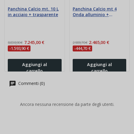
Panchina Calcio mt. 10 L
Panchina Calcio mt 4
in acciaio + trasparente
Onda alluminio +
trasparente
7.245,00 €
2.465,00 €
8.838,90 €
2.909,70 €
-1.593,90 €
-444,70 €
Aggiungi al
Aggiungi al
carrello
carrello
Commenti (0)
Ancora nessuna recensione da parte degli utenti.