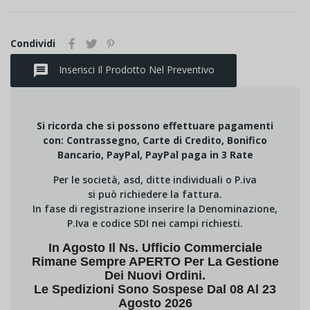
Condividi
message
Inserisci Il Prodotto Nel Preventivo
Si ricorda che si possono effettuare pagamenti
con: Contrassegno, Carte di Credito, Bonifico
Bancario, PayPal, PayPal paga in 3 Rate
Per le società, asd, ditte individuali o P.iva
si può richiedere la fattura.
In fase di registrazione inserire la Denominazione,
P.Iva e codice SDI nei campi richiesti.
In Agosto Il Ns. Ufficio Commerciale
Rimane Sempre APERTO Per La Gestione
Dei Nuovi Ordini.
Le Spedizioni Sono Sospese Dal 08 Al 23
Agosto 2026