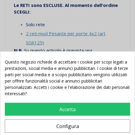
Le RETI sono ESCLUSE. Al momento dell'ordine
SCEGLI:
Solo rete
2 reti mod Pesante per porte 4x2 (art
SG6125)
N.B.
Su questo articolo è prevista una
maggiorazione
sulle spese di trasporto di
€ 15,00
Questo negozio richiede di accettare i cookie per scopi legati a
per articolo ingombrante con misura oltre mt. 3.
prestazioni, social media e annunci pubblicitari. I cookie di terze
parti per social media e a scopo pubblicitario vengono utilizzati
---Scarica lo schema di montaggio e la scheda
per offrire funzionalità social e annunci pubblicitari
tecnica nella sezione "Documenti Allegati"---
personalizzati. Accetti i cookie e l'elaborazione dei dati personali
interessati?
Accetta
Potrebbe Anche Piacerti
Configura