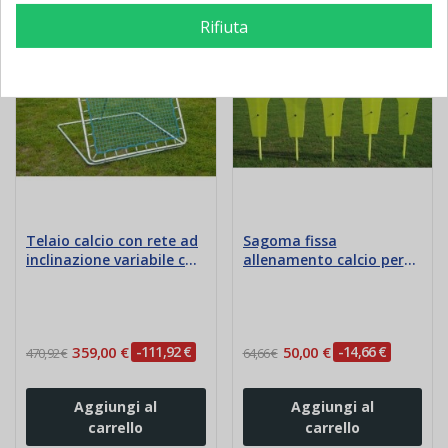
Nuovo
Nuovo
Rifiuta
Telaio calcio con rete ad
Sagoma fissa
inclinazione variabile cm
allenamento calcio per
105x105
barriera e slalom
359,00 €
-111,92 €
50,00 €
-14,66 €
470,92 €
64,66 €
Aggiungi al
Aggiungi al
carrello
carrello