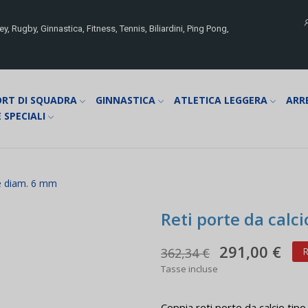
y, Rugby, Ginnastica, Fitness, Tennis, Biliardini, Ping Pong,
ORT DI SQUADRA
GINNASTICA
ATLETICA LEGGERA
ARR
 SPECIALI
se diam. 6 mm
Reti porte da calc
291,00 €
362,34 €
R
Tasse incluse
Coppia reti porte da calcio tip