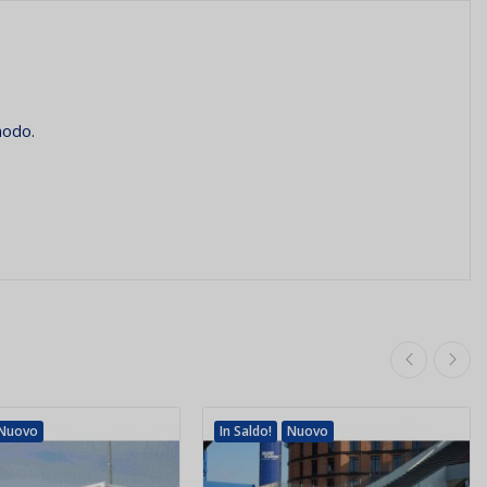
nodo.
Nuovo
In Saldo!
Nuovo