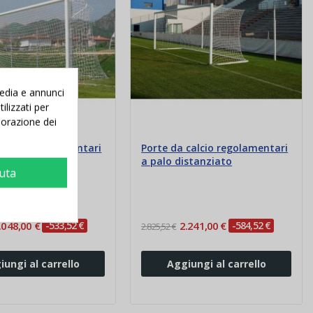
media e annunci
ilizzati per
aborazione dei
 calcio regolamentari
Porte da calcio regolamentari
e a gomito
a palo distanziato
iuta
.048,00 €
-533,52 €
2.241,00 €
-584,52 €
2.825,52 €
iungi al carrello
Aggiungi al carrello