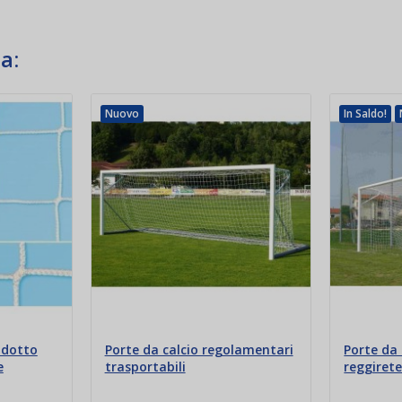
a:
Nuovo
In Saldo!
ridotto
Porte da calcio regolamentari
Porte da
e
trasportabili
reggiret