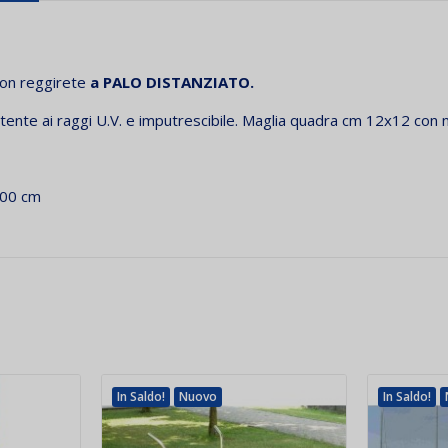
con reggirete
a PALO DISTANZIATO.
tente ai raggi U.V. e imputrescibile.
Maglia quadra cm 12x12 con 
200 cm
In Saldo!
Nuovo
In Saldo!