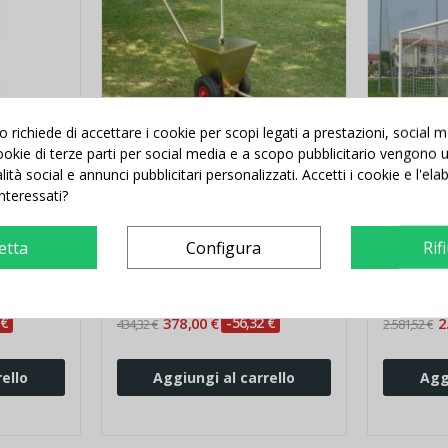
richiede di accettare i cookie per scopi legati a prestazioni, social 
 cookie di terze parti per social media e a scopo pubblicitario vengono ut
alità social e annunci pubblicitari personalizzati. Accetti i cookie e l'el
interessati?
snodati
Carrello segnacampo
Porte da
manuale a gesso
reggiret
etta
Configura
Rif
 €
378,00 €
-56,32 €
2
434,32 €
2.581,52 €
ello
Aggiungi al carrello
Agg