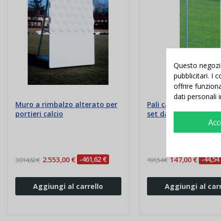
Questo negozio 
pubblicitari. I
offrire funzion
dati personali 
Muro a rimbalzo alterato per
Pali calcio d'angolo 
portieri calcio
set da 4
Acc
2.553,00 €
-461,62 €
147,00 €
-44,54
3.014,62 €
191,54 €
Aggiungi al carrello
Aggiungi al carr