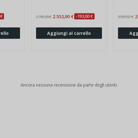
 €
2.552,00 €
-193,00 €
2
2.745,00 €
2.581,52 €
ello
Aggiungi al carrello
Agg
Ancora nessuna recensione da parte degli utenti.