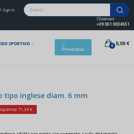
Sign in
Chiamaci
+39 051 0034551
0,00 €
EDO SPORTIVO
0
Preventivo
io tipo inglese diam. 6 mm
isparmia 71,34 €
o inglese adatta per porte con reggirete a palo distanziato.