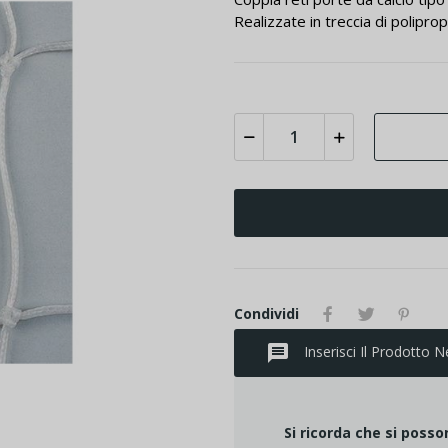
Realizzate in treccia di polipr
Condividi
message
Inserisci Il Prodotto N
Si ricorda che si poss