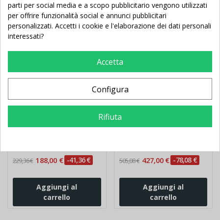
parti per social media e a scopo pubblicitario vengono utilizzati
per offrire funzionalità social e annunci pubblicitari
personalizzati. Accetti i cookie e l'elaborazione dei dati personali
interessati?
Accetta
Configura
Materasso da ginnastica
Panca svedese mt. 3 con
cm 200x100x10 Ignifugo
asse di equilibrio
Rifiuta
188,00 €
-41,36 €
427,00 €
-78,08 €
229,36 €
505,08 €
Aggiungi al
Aggiungi al
carrello
carrello