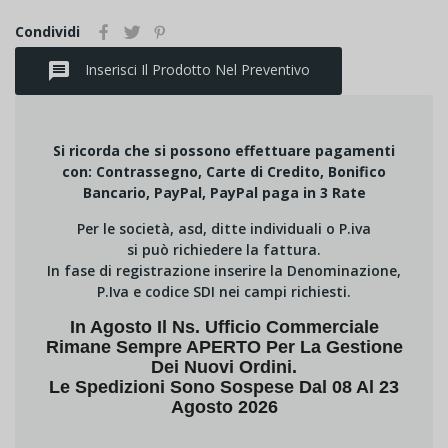
Condividi
message
Inserisci Il Prodotto Nel Preventivo
Si ricorda che si possono effettuare pagamenti
con: Contrassegno, Carte di Credito, Bonifico
Bancario, PayPal, PayPal paga in 3 Rate
Per le società, asd, ditte individuali o P.iva
si può richiedere la fattura.
In fase di registrazione inserire la Denominazione,
P.Iva e codice SDI nei campi richiesti.
In Agosto Il Ns. Ufficio Commerciale
Rimane Sempre APERTO Per La Gestione
Dei Nuovi Ordini.
Le Spedizioni Sono Sospese Dal 08 Al 23
Agosto 2026