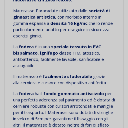
Materasso Paracadute utilizzato dalle
società di
ginnastica artistica,
con morbido interno in
gomma espansa a
densità 16 kg/mc
che lo rende
particolarmente adatto per eseguire in sicurezza
esercizi ginnici.
La
fodera
è in uno
speciale tessuto in PVC
bispalmato
,
ignifugo
classe 1IM, atossico,
antibatterico, facilmente lavabile, sanificabile e
asciugabile.
Il
materasso è
facilmente sfoderabile
grazie
alla
cerniera e cursore con dispositivo antiferita.
La
fodera
ha il
fondo gommato antiscivolo
per
una perfetta aderenza sul pavimento ed è dotata di
cerniere robuste con cursori arrotondati e maniglie
per il trasporto. I Materassi sono dotati di stringhe
in velcro di 5cm per garantirne il fissaggio con gli
altri.
Il materasso è dotato inoltre di fori di sfiato