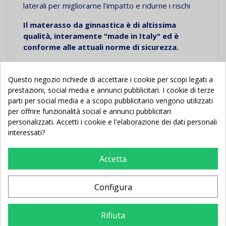
laterali per migliorarne l'impatto e ridurne i rischi
Il
materasso da ginnastica è di altissima
qualità, interamente "made in Italy" ed è
conforme alle attuali norme di sicurezza.
Si emette fattura elettronica per le pubbliche
amministrazioni: comuni, scuole, caserme, enti
Questo negozio richiede di accettare i cookie per scopi legati a
pubblici.
prestazioni, social media e annunci pubblicitari. I cookie di terze
parti per social media e a scopo pubblicitario vengono utilizzati
per offrire funzionalità social e annunci pubblicitari
personalizzati. Accetti i cookie e l'elaborazione dei dati personali
interessati?
Potrebbe Anche Piacerti
Accetta
Configura
Nuovo
Nuovo
Rifiuta