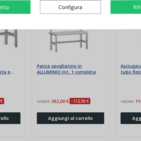
etta
Configura
Rif
Panca spogliatoio in
Asciugaca
uta e
ALLUMINIO mt. 1 completa
tubo fles
 €
362,00 €
-112,58 €
11
474,58 €
143,96 €
ello
Aggiungi al carrello
Agg