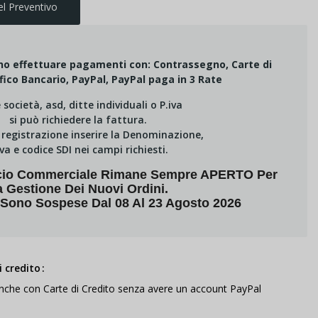
el Preventivo
ono effettuare pagamenti con: Contrassegno, Carte di
fico Bancario, PayPal, PayPal paga in 3 Rate
e società, asd, ditte individuali o P.iva
si può richiedere la fattura.
i registrazione inserire la Denominazione,
Iva e codice SDI nei campi richiesti.
fficio Commerciale Rimane Sempre APERTO Per
a Gestione Dei Nuovi Ordini.
 Sono Sospese Dal 08 Al 23 Agosto 2026
 credito
anche con Carte di Credito senza avere un account PayPal