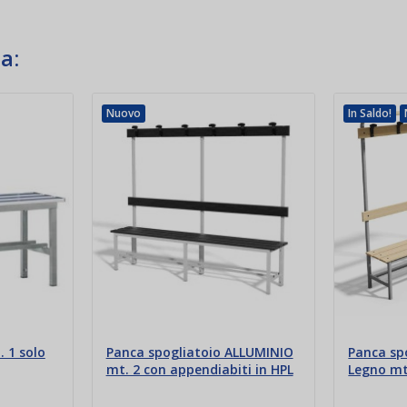
a:
Nuovo
In Saldo!
 1 solo
Panca spogliatoio ALLUMINIO
Panca sp
mt. 2 con appendiabiti in HPL
Legno mt