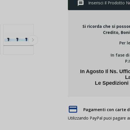
message
Inserisci Il Prodotto N
Si ricorda che si poss
Credito, Boni
Per l
In fase d
P.
In Agosto Il Ns. U
L
Le Spedizioni
Pagamenti con carte di
Utilizzando PayPal puoi pagare 