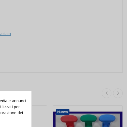
cciaio
media e annunci
ilizzati per
Nuovo
aborazione dei