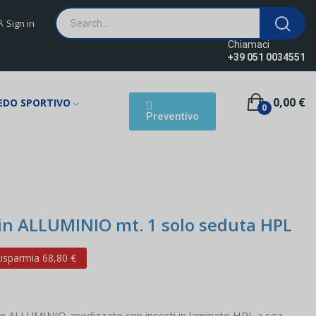
Sign in
Chiamaci
+39 051 0034551
0,00 €
EDO SPORTIVO
0
Preventivo
 in ALLUMINIO mt. 1 solo seduta HPL
isparmia 68,80 €
 in ALLUMINIO anodizzato con inserti in laminato HPL a sez.