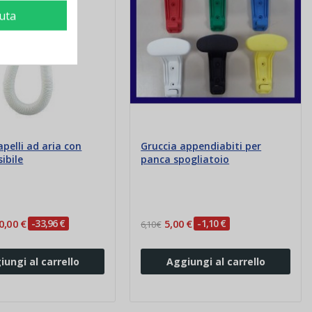
iuta
pelli ad aria con
Gruccia appendiabiti per
sibile
panca spogliatoio
0,00 €
-33,96 €
5,00 €
-1,10 €
6,10 €
iungi al carrello
Aggiungi al carrello