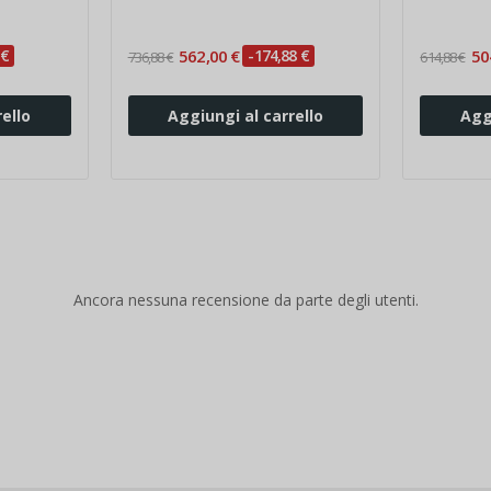
 €
562,00 €
-174,88 €
50
736,88 €
614,88 €
ello
Aggiungi al carrello
Agg
Ancora nessuna recensione da parte degli utenti.