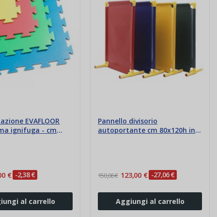
tazione EVAFLOOR
Pannello divisorio
ma ignifuga - cm
autoportante cm 80x120h in
1
PVC
00 €
-2,38 €
123,00 €
-27,06 €
150,06 €
iungi al carrello
Aggiungi al carrello