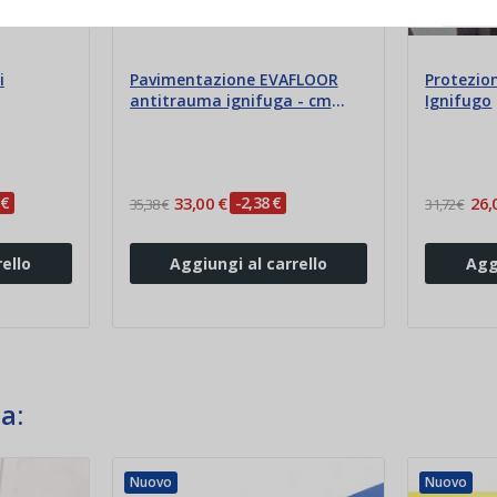
i
Pavimentazione EVAFLOOR
Protezion
antitrauma ignifuga - cm
Ignifugo
100x100x1
 €
33,00 €
-2,38 €
26,
35,38 €
31,72 €
ello
Aggiungi al carrello
Agg
a:
Nuovo
Nuovo