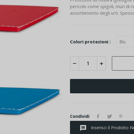
pericolo come spigoli, muri di rec
assorbimento degli urti. Spes
Colori protezioni :
Condividi
message
Inserisci Il Prodotto N