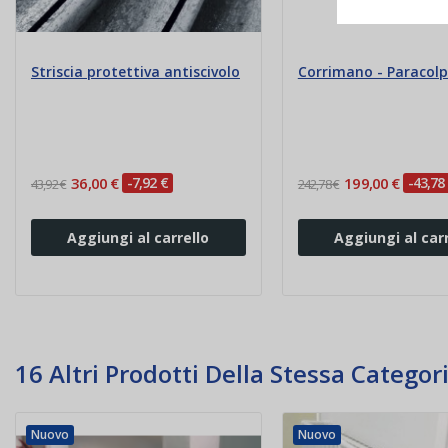
Striscia protettiva antiscivolo
Corrimano - Paracolp
36,00 €
-7,92 €
199,00 €
-43,78
43,92 €
242,78 €
Aggiungi al carrello
Aggiungi al carr
16 Altri Prodotti Della Stessa Categori
Nuovo
Nuovo