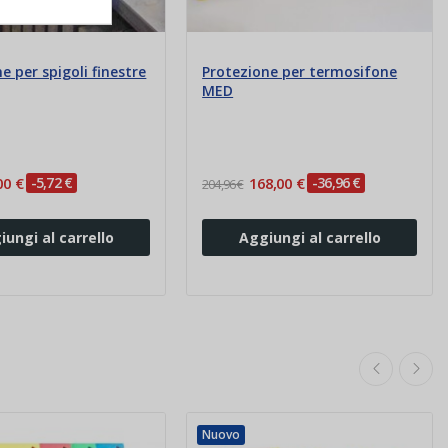
e per spigoli finestre
Protezione per termosifone
MED
00 €
-5,72 €
168,00 €
-36,96 €
204,96 €
iungi al carrello
Aggiungi al carrello
Nuovo