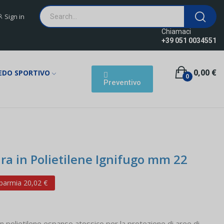
Sign in
Chiamaci
+39 051 0034551
0,00 €
EDO SPORTIVO
0
Preventivo
ra in Polietilene Ignifugo mm 22
parmia 20,02 €
in polietilene espanso atossico per la protezione di aree di