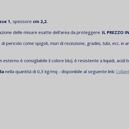
sse 1
, spessore
cm 2,2
.
azione delle misure esatte dell'area da proteggere.
IL PREZZO 
di pericolo come spigoli, muri di recinzione, gradini, tubi, ecc. in a
 esterno è consigliabile il colore blu); è resistente a liquidi, acid
da
nella quantità di 0,3 kg/mq - disponibile al seguente link:
Collan