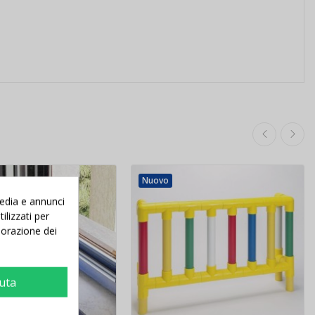
Nuovo
media e annunci
ilizzati per
aborazione dei
iuta