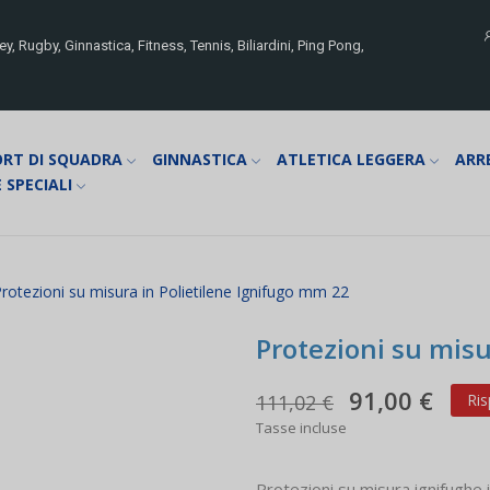
y, Rugby, Ginnastica, Fitness, Tennis, Biliardini, Ping Pong,
ORT DI SQUADRA
GINNASTICA
ATLETICA LEGGERA
ARR
 SPECIALI
rotezioni su misura in Polietilene Ignifugo mm 22
Protezioni su misu
91,00 €
111,02 €
Ris
Tasse incluse
Protezioni su misura ignifughe 