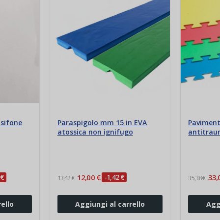
sifone
Paraspigolo mm 15 in EVA
Pavimen
atossica non ignifugo
antitrau
100x100x
 €
12,00 €
-1,42 €
33,
13,42 €
35,38 €
ello
Aggiungi al carrello
Agg