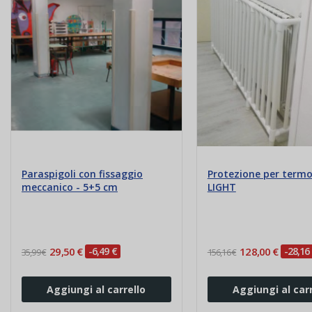
Paraspigoli con fissaggio
Protezione per termo
meccanico - 5+5 cm
LIGHT
29,50 €
-6,49 €
128,00 €
-28,16
35,99 €
156,16 €
Aggiungi al carrello
Aggiungi al carr