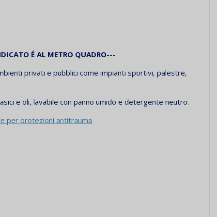
INDICATO
É
AL METRO QUADRO---
mbienti privati e pubblici come impianti sportivi, palestre,
i basici e oli, lavabile con panno umido e detergente neutro.
te per protezioni antitrauma