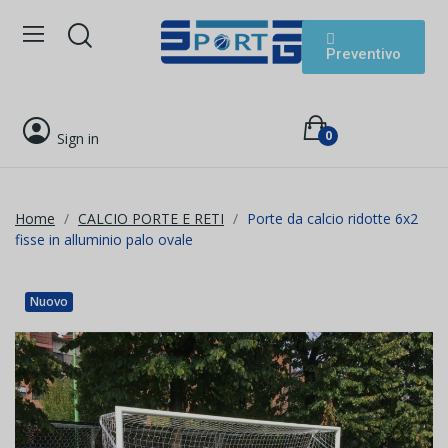
Preventivo
0
Sign in
Home
CALCIO PORTE E RETI
Porte da calcio ridotte 6x2
fisse in alluminio palo ovale
Nuovo