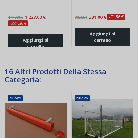
1.228,00 €
231,00 €
-71,56 €
1.449,36 €
302,56 €
-221,36 €
Aggiungi al
Aggiungi al
carrello
carrello
16 Altri Prodotti Della Stessa
Categoria:
Nuovo
Nuovo