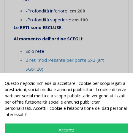
-Profondità inferiore:
cm 200
-Profondità superiore:
cm 100
Le RETI sono ESCLUSE.
Al momento dell'ordine SCEGLI:
Solo rete
2 reti mod Pesante per porte 6x2 (art
SG6120)
La RIBALTINA è ESCLUSA
.
L'acquisto
della
ribaltina
è consigliato.
Al momento dell'ordine
Questo negozio richiede di accettare i cookie per scopi legati a
selezionare:
prestazioni, social media e annunci pubblicitari. I cookie di terze
parti per social media e a scopo pubblicitario vengono utilizzati
Senza ribaltina
per offrire funzionalità social e annunci pubblicitari
personalizzati. Accetti i cookie e l'elaborazione dei dati personali
Ribaltina porte 6x2 (
art. SG6045
)
interessati?
---Scarica lo schema di montaggio e la scheda
tecnica nella sezione "Documenti Allegati"---
Accetta