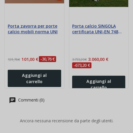
Porta zavorra per porte
Porta calcio SINGOLA
calcio mobili norma UNI
certificata UNI-EN 748
MOBILE con pali e ruote
101,00 €
-30,76 €
3.060,00 €
131,76 €
3.733,20 €
-673,20 €
Aggiungi al
Aggiungi al
carrello
carrello
Commenti (0)
Ancora nessuna recensione da parte degli utenti.