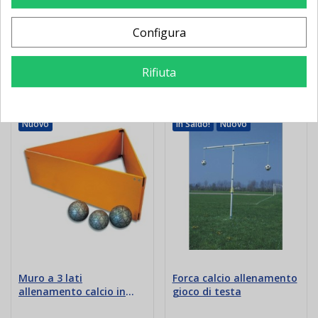
Configura
Rifiuta
Potrebbe Anche Piacerti
Nuovo
In Saldo!
Nuovo
Muro a 3 lati
Forca calcio allenamento
allenamento calcio in
gioco di testa
legno